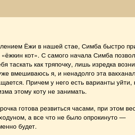
Ёж
и
«ё
кот
влением Ёжи в нашей стае, Симба быстро пр
 «ёжкин кот». С самого начала Симба позво
бя таскать как тряпочку, лишь изредка возни
уже вмешиваюсь я, и ненадолго эта вакхана
щается. Причем у него есть варианты уйти, 
зма этому коту не занимать.
рочка готова резвиться часами, при этом ве
ходуном, а все что не было опрокинуто —
менно будет.