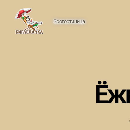
Зоогостиница
Бигледачка
Ёжк