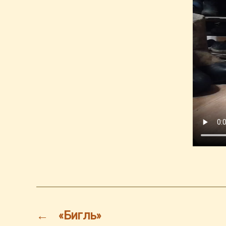
←
«Бигль»