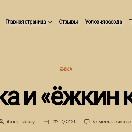
Главная страница
Отзывы
Условия заезда
Т
Рубрики
ЁЖКА
а и «ёжкин 
к
Автор:
Nataly
17/12/2021
Комментариев
не
Автор
Дата
за
записи
записи