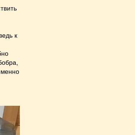
ствить
ведь к
бно
бобра,
 именно