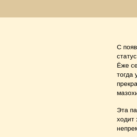
С поя
статус
Ёже се
тогда 
прекра
мазохи
Эта па
ходит 
непре