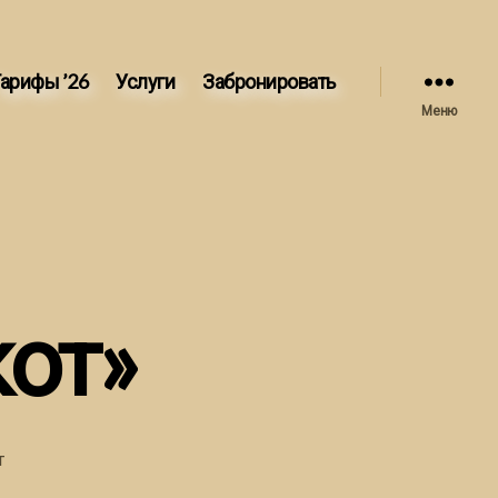
арифы ’26
Услуги
Забронировать
Меню
кот»
т
писи