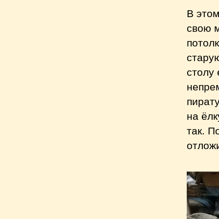
В этом
свою м
потолк
старую
столу 
непре
пирату
на ёлк
так. П
отложи