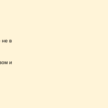
 не в
вом и