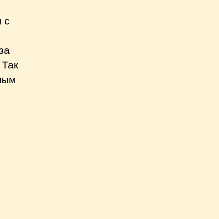
 с
за
 Так
мым