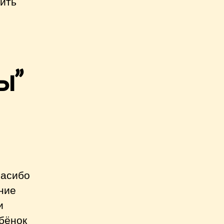
вить
ы”
пасибо
ние
и
бёнок