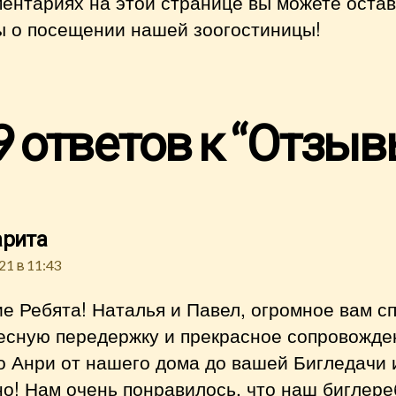
ентариях на этой странице вы можете оста
ы о посещении нашей зоогостиницы!
9 ответов к “Отзыв
пишет:
арита
21 в 11:43
е Ребята! Наталья и Павел, огромное вам с
десную передержку и прекрасное сопровожде
о Анри от нашего дома до вашей Бигледачи 
о! Нам очень понравилось, что наш биглере