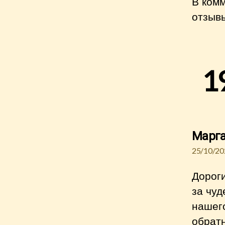
В комм
отзыв
1
Марг
25/10/20
Дороги
за чу
нашег
обратн