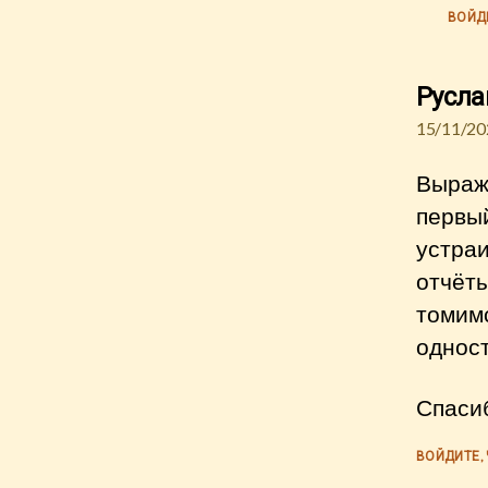
ВОЙД
Русла
15/11/20
Выраж
первый
устраи
отчёт
томим
одност
Спаси
ВОЙДИТЕ,