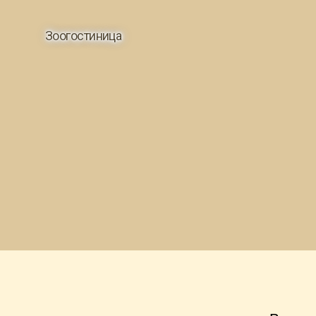
Зоогостиница
Бигледачка