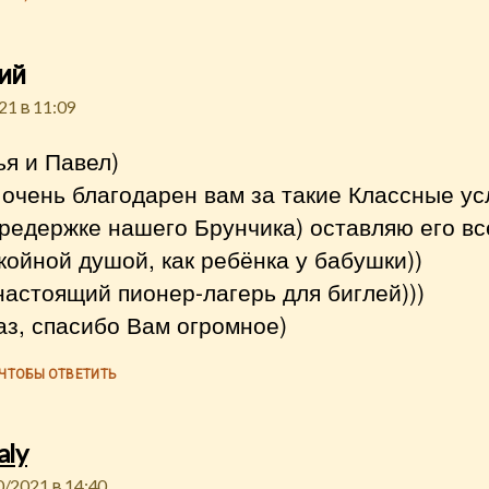
пишет:
ий
21 в 11:09
я и Павел)
очень благодарен вам за такие Классные ус
редержке нашего Брунчика) оставляю его вс
койной душой, как ребёнка у бабушки))
настоящий пионер-лагерь для биглей)))
з, спасибо Вам огромное)
 ЧТОБЫ ОТВЕТИТЬ
пишет:
aly
0/2021 в 14:40