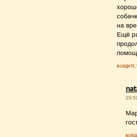
хорошо
собачк
на вре
Ещё р
продо
помощ
ВОЙДИТЕ,
nat
25/1
Мар
гос
ВОЙД