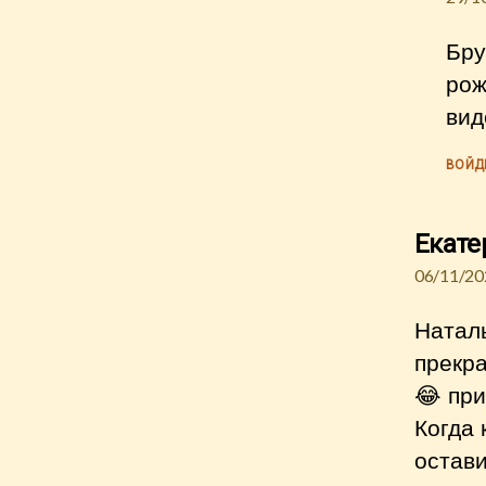
Бру
рож
вид
ВОЙД
Екате
06/11/20
Наталь
прекра
😂 при
Когда 
остави