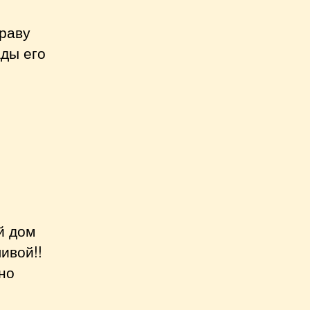
праву
ады его
й дом
ивой!!
но