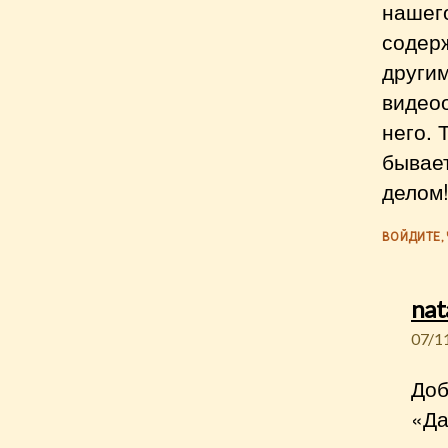
нашего
содерж
другим
видеоо
него. 
бывает
делом
ВОЙДИТЕ,
nat
07/1
Доб
«Да