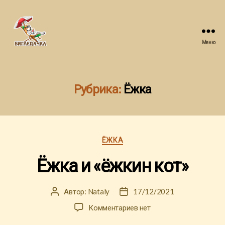
Меню
Бигледачка
Рубрика:
Ёжка
Рубрики
ЁЖКА
Ёжка и «ёжкин кот»
Автор:
Nataly
17/12/2021
Автор
Дата
записи
записи
к
Комментариев
нет
записи