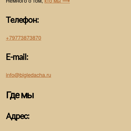
Немного о том,
кто мы ⟶
Телефон:
+79773873870
E-mail:
info@bigledacha.ru
Где мы
Адрес: