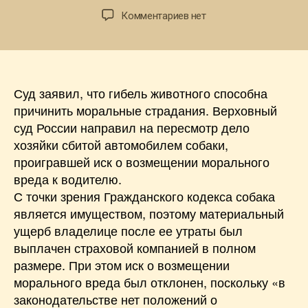
записи
записи
к
Комментариев
нет
записи
Верховный
суд
признал
Суд заявил, что гибель животного способна
право
владельцев
причинить моральные страдания. Верховный
погибших
суд России направил на пересмотр дело
собак
хозяйки сбитой автомобилем собаки,
на
проигравшей иск о возмещении морального
возмещение
вреда к водителю.
морального
С точки зрения Гражданского кодекса собака
вреда.
является имуществом, поэтому материальный
ущерб владелице после ее утраты был
выплачен страховой компанией в полном
размере. При этом иск о возмещении
морального вреда был отклонен, поскольку «в
законодательстве нет положений о