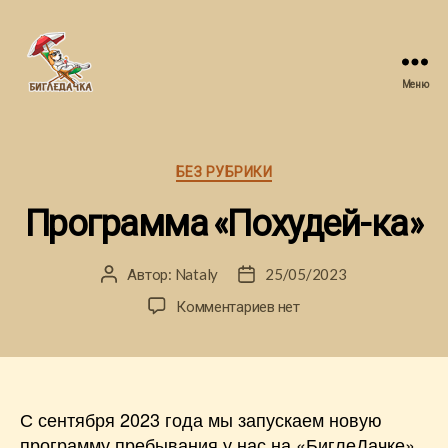
Меню
Бигледачка
Рубрики
БЕЗ РУБРИКИ
Программа «Похудей-ка»
Автор:
Nataly
25/05/2023
Автор
Дата
записи
записи
к
Комментариев
нет
записи
Программа
«Похудей-
ка»
С сентября 2023 года мы запускаем новую
программу пребывания у нас на «БиглеДачке»