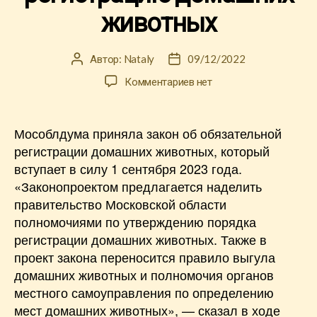
животных
Автор:
Nataly
09/12/2022
Автор
Дата
записи
записи
к
Комментариев
нет
записи
В
Подмосковье
Мособлдума приняла закон об обязательной
вводят
регистрации домашних животных, который
обязательную
вступает в силу 1 сентября 2023 года.
регистрацию
«Законопроектом предлагается наделить
домашних
правительство Московской области
животных
полномочиями по утверждению порядка
регистрации домашних животных. Также в
проект закона переносится правило выгула
домашних животных и полномочия органов
местного самоуправления по определению
мест домашних животных», — сказал в ходе